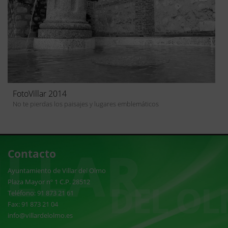
FotoVillar 2014
No te pierdas los paisajes y lugares emblemáticos
Contacto
Ayuntamiento de Villar del Olmo
Plaza Mayor nº 1 C.P. 28512
Teléfono: 91 873 21 61
Fax: 91 873 21 04
info@villardelolmo.es