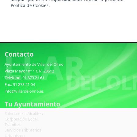
Política de Cookies.
Contacto
Ayuntamiento de Villar del Olmo
Plaza Mayor nº 1 C.P. 28512
Teléfono: 91 873 21 61
Fax: 91 873 21 04
info@villardelolmo.es
Tu Ayuntamiento
Saludo de la Alcaldesa
Corporación Local
Trámites
Servicios Tributarios
Urbanismo