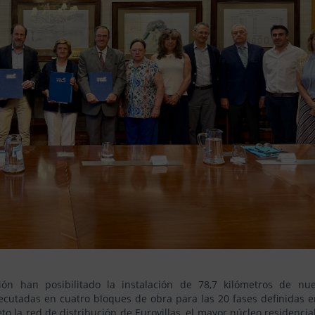
ión han posibilitado la instalación de 78,7 kilómetros de nu
cutadas en cuatro bloques de obra para las 20 fases definidas e
to la red de distribución de Eurovillas, el mayor núcleo residencia