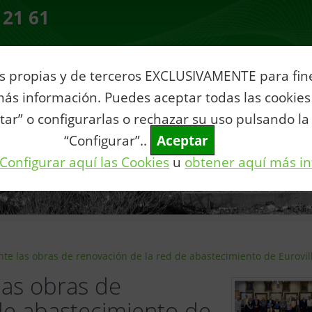
 21 61
s propias y de terceros EXCLUSIVAMENTE para fines
ia
Servicios al Ciudadano
Tu municipio
Vive Villar
Con
ás información. Puedes aceptar todas las cookies
tar” o configurarlas o rechazar su uso pulsando la
“Configurar”..
Aceptar
Configurar aquí las Cookies
u
obtener aquí más i
ente las obras de renovación de la red de abastecimiento de Eurovil
 las obras de
de abastecimiento de