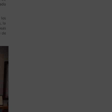
pado
 los
, la
osas
a de