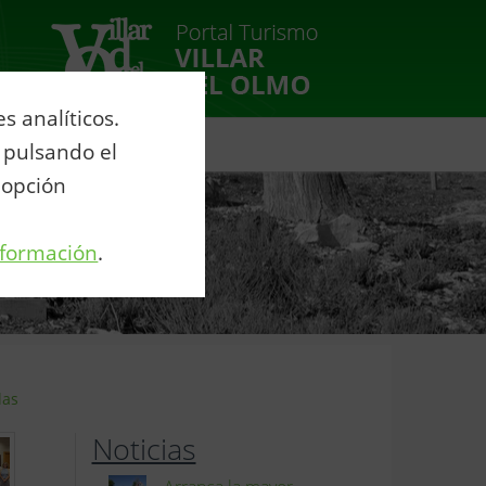
 analíticos.
venio Agua Eurovillas
 pulsando el
 opción
nformación
.
las
Noticias