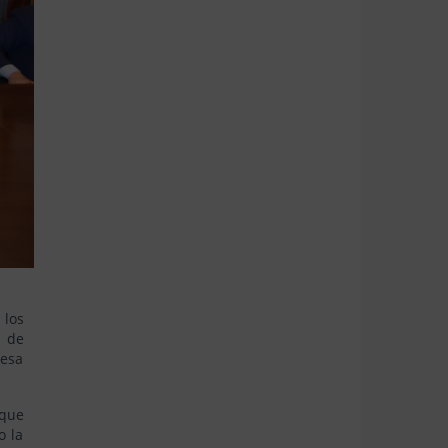
 los
s de
resa
 que
o la