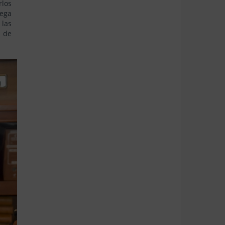
rlos
lega
 las
l de