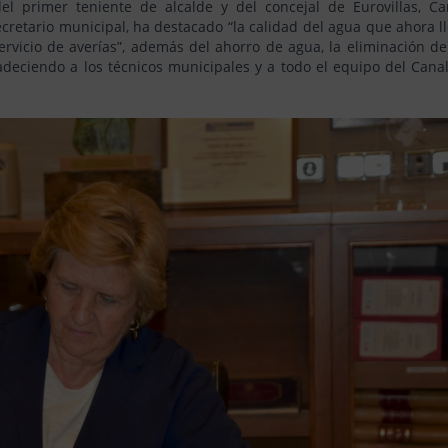
el primer teniente de alcalde y del concejal de Eurovillas, Ca
cretario municipal, ha destacado “la calidad del agua que ahora l
ervicio de averías”, además del ahorro de agua, la eliminación de
radeciendo a los técnicos municipales y a todo el equipo del Cana