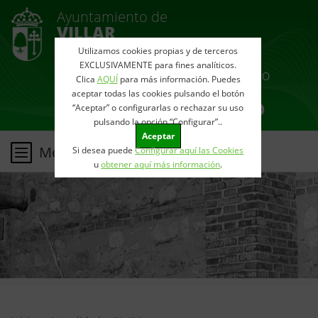
Ayuntamiento de
VILLAR
DEL OLMO
Utilizamos cookies propias y de terceros
EXCLUSIVAMENTE para fines analíticos.
Clica
AQUÍ
para más información. Puedes
aceptar todas las cookies pulsando el botón
“Aceptar” o configurarlas o rechazar su uso
pulsando la opción “Configurar”..
Aceptar
Menu
Si desea puede
Configurar aquí las Cookies
u
obtener aquí más información
.