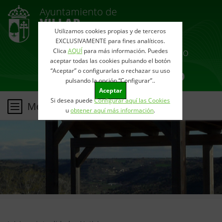
Ayuntamiento de
VILLAR
DEL OLMO
Utilizamos cookies propias y de terceros
EXCLUSIVAMENTE para fines analíticos.
Clica
AQUÍ
para más información. Puedes
aceptar todas las cookies pulsando el botón
“Aceptar” o configurarlas o rechazar su uso
pulsando la opción “Configurar”..
Aceptar
Si desea puede
Configurar aquí las Cookies
Menu
u
obtener aquí más información
.